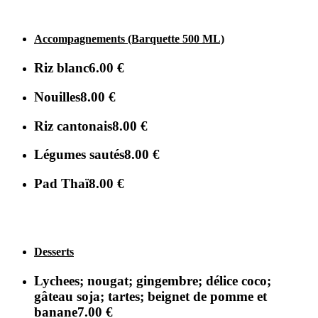
Accompagnements (Barquette 500 ML)
Riz blanc
6.00 €
Nouilles
8.00 €
Riz cantonais
8.00 €
Légumes sautés
8.00 €
Pad Thaï
8.00 €
Desserts
Lychees; nougat; gingembre; délice coco;
gâteau soja; tartes; beignet de pomme et
banane
7.00 €