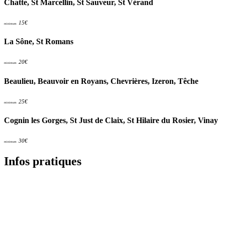
Chatte, St Marcellin, St Sauveur, St Vérand
15€
minimum
La Sône, St Romans
20€
minimum
Beaulieu, Beauvoir en Royans, Chevrières, Izeron, Têche
25€
minimum
Cognin les Gorges, St Just de Claix, St Hilaire du Rosier, Vinay
30€
minimum
Infos pratiques